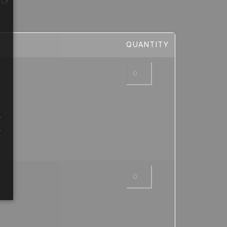
QUANTITY
Aguardiente
-
Blanca
cantidad
a
a
Aguardiente
-
Hierbas
cantidad